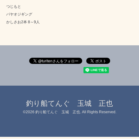
つじもと
パヤオジギング
かしさお2本 8～9人
釣り船てんぐ 玉城 正也
©2026
釣り船てんぐ 玉城 正也
. All Rights Reserved.