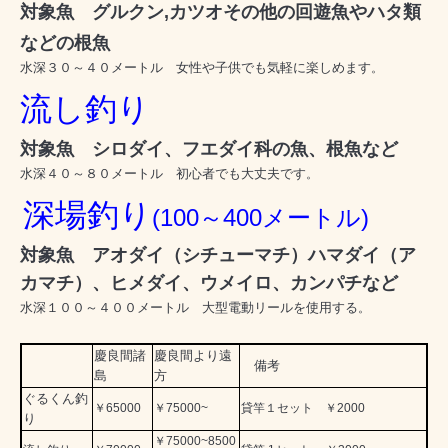
対象魚 グルクン,
カツオその他の回遊魚やハタ類
などの根魚
水深３０～４０メートル 女性や子供でも気軽に楽しめます
。
流し釣り
対象魚 シロダイ、フエダイ科の魚、根魚など
水深４０～８０メートル 初心者でも大丈夫です
。
深場釣り
(100～400メートル)
対象魚 アオダイ（シチューマチ）ハマダイ（ア
カマチ
）、
ヒメダイ、ウメイロ、カンパチなど
水深１００～４００メートル 大型電動リールを使用する
。
慶良間諸
慶良間より遠
備考
島
方
ぐるくん釣
￥65000
￥75000~
貸竿１セット ￥2000
り
￥75000~8500