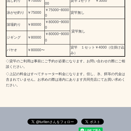
流し釣り
￥70000
貸竿 1セット ￥3000
00
￥75000~8000
泳がせ釣り
￥75000
貸竿無し
0
￥80000~9000
深場釣り
￥80000
0
貸竿無し
￥80000~9000
ジギング
￥80000
0
貸竿 １セット￥4000（仕掛け込
パヤオ
￥80000〜
み）
◇貸竿のご利用は事前にご予約が必要になります。お問い合わせの際にご相
談ください。
◇上記の料金はすべてチャーター料金になります。但し、氷、餌等の代金は
含まれていません。お求めの際は港内にあります共同売店にてお買い求めく
ださい。